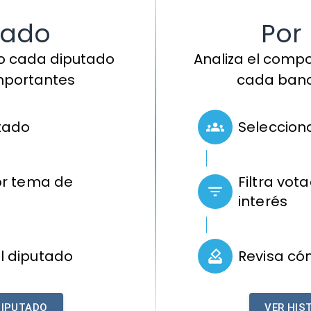
tado
Por
o cada diputado
Analiza el comp
importantes
cada banc
tado
Seleccio
por tema de
Filtra vot
interés
l diputado
Revisa có
DIPUTADO
VER HIS