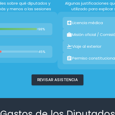
ales sobre qué diputados y
Algunas justificaciones q
ás y menos a las sesiones
utilizado para explicar
Licencia médica
98%
Misión oficial / Comisi
s
Viaje al exterior
45%
Permiso constituciona
REVISAR ASISTENCIA
Gastos de los Diputado