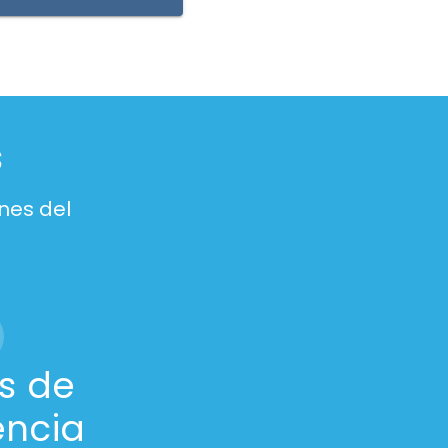
s
nes del
s de
encia