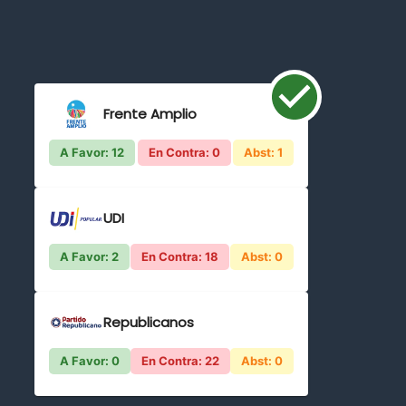
Frente Amplio
A Favor: 12
En Contra: 0
Abst: 1
UDI
A Favor: 2
En Contra: 18
Abst: 0
Republicanos
A Favor: 0
En Contra: 22
Abst: 0