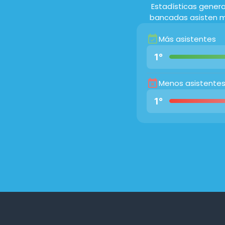
Estadísticas gener
bancadas asisten m
Más asistentes
1°
Menos asistente
1°