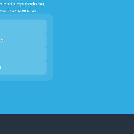
ue cada diputado ha
 sus inasistencias
ón
l
s