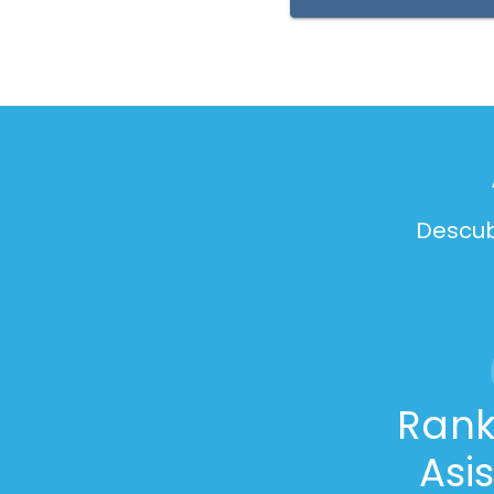
Descub
Rank
Asi