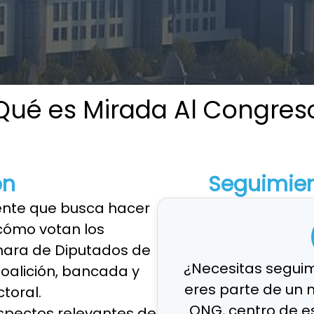
Qué es Mirada Al Congres
ón
Seguimien
ente que busca hacer
cómo votan los
mara de Diputados de
¿Necesitas seguim
coalición, bancada y
eres parte de un 
ctoral.
ONG, centro de e
pectos relevantes de